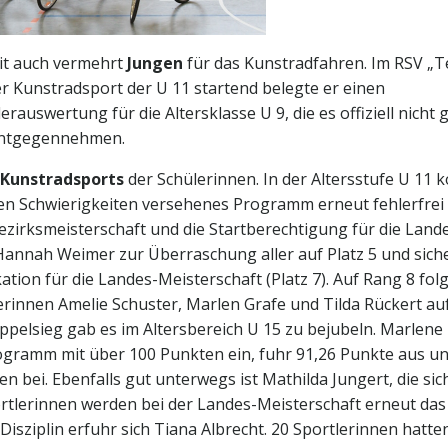
eit auch vermehrt
Jungen
für das Kunstradfahren. Im RSV „
1er Kunstradsport der U 11 startend belegte er einen
auswertung für die Altersklasse U 9, die es offiziell nicht g
 entgegennehmen.
 Kunstradsports
der Schülerinnen. In der Altersstufe U 11 
hen Schwierigkeiten versehenes Programm erneut fehlerfrei
Bezirksmeisterschaft und die Startberechtigung für die Land
 Hannah Weimer zur Überraschung aller auf Platz 5 und sich
kation für die Landes-Meisterschaft (Platz 7). Auf Rang 8 folg
rinnen Amelie Schuster, Marlen Grafe und Tilda Rückert au
ppelsieg gab es im Altersbereich U 15 zu bejubeln. Marlene
Programm mit über 100 Punkten ein, fuhr 91,26 Punkte aus u
 bei. Ebenfalls gut unterwegs ist Mathilda Jungert, die sich
ortlerinnen werden bei der Landes-Meisterschaft erneut das
 Disziplin erfuhr sich Tiana Albrecht. 20 Sportlerinnen hatte