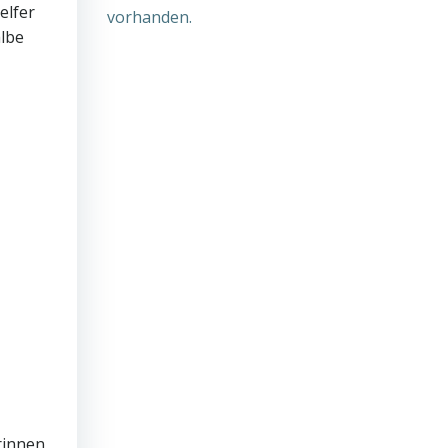
elfer
vorhanden.
albe
rinnen