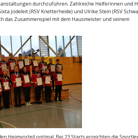
ranstaltungen durchzuführen. Zahlreiche Helferinnen und H
xta Jodeleit (RSV Knetterheide) und Ulrike Stein (RSV Schw
Auch das Zusammenspiel mit dem Hausmeister und seinem
en Heimvorteil optimal. Bei 23 Starts erreichten die Sportle