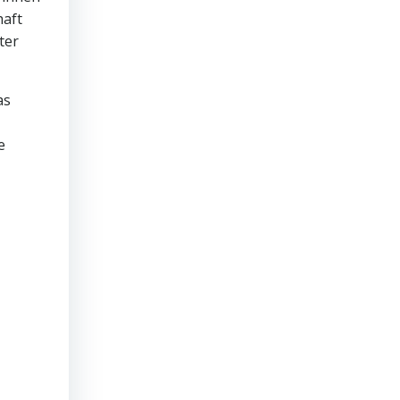
haft
ter
as
e