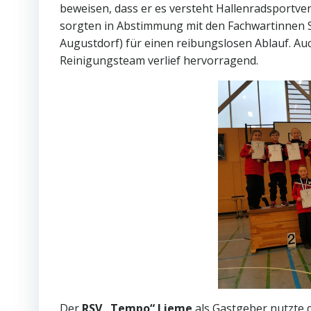
beweisen, dass er es versteht Hallenradsportve
sorgten in Abstimmung mit den Fachwartinnen Si
Augustdorf) für einen reibungslosen Ablauf. 
Reinigungsteam verlief hervorragend.
Der
RSV „Tempo“ Lieme
als Gastgeber nutzte d