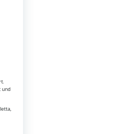
t.
t und
etta,