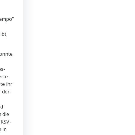
Tempo“
ibt,
konnte
es-
erte
te ihr
f den
nd
 die
 RSV-
n in