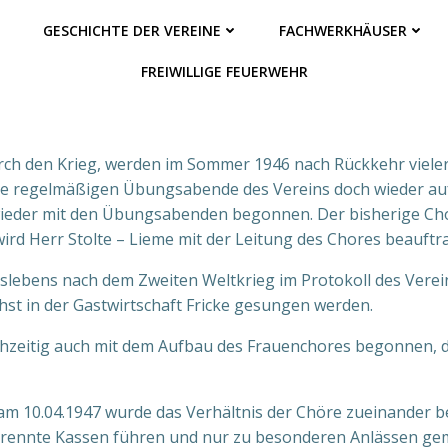
GESCHICHTE DER VEREINE
FACHWERKHÄUSER
FREIWILLIGE FEUERWEHR
urch den Krieg, werden im Sommer 1946 nach Rückkehr viele
 die regelmäßigen Übungsabende des Vereins doch wieder a
 wieder mit den Übungsabenden begonnen. Der bisherige Chor
rd Herr Stolte – Lieme mit der Leitung des Chores beauftra
nslebens nach dem Zweiten Weltkrieg im Protokoll des Vere
hst in der Gastwirtschaft Fricke gesungen werden.
chzeitig auch mit dem Aufbau des Frauenchores begonnen, de
 10.04.1947 wurde das Verhältnis der Chöre zueinander be
trennte Kassen führen und nur zu besonderen Anlässen gem