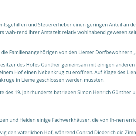
s Amtsgehilfen und Steuererheber einen geringen Anteil an
rs wäh-rend ihrer Amtszeit relativ wohlhabend gewesen se
n die Familienangehörigen von den Liemer Dorfbewohnern „
 Besitzer des Hofes Günther gemeinsam mit einigen anderen
inem Hof einen Nebenkrug zu eröffnen. Auf Klage des Liem
enkrüge in Lieme geschlossen werden mussten.
älfte des 19. Jahrhunderts betrieben Simon Henrich Günther
tzen und Heiden einige Fachwerkhäuser, die von Ih-nen erri
 den väterlichen Hof, während Conrad Diederich die Zimme